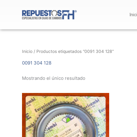
Ir
al
Inic
contenido
Inicio
/ Productos etiquetados “0091 304 128”
0091 304 128
Mostrando el único resultado