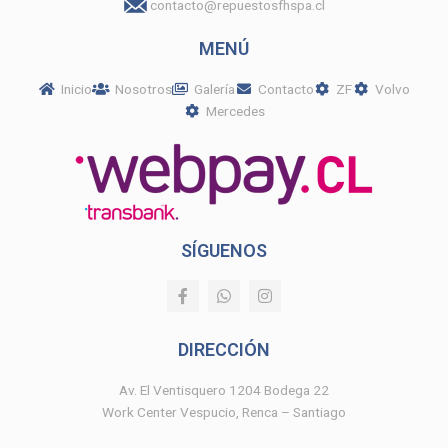
contacto@repuestosfhspa.cl
MENÚ
Inicio
Nosotros
Galería
Contacto
ZF
Volvo
Mercedes
SÍGUENOS
F
W
I
a
h
n
c
a
s
e
t
t
DIRECCIÓN
b
s
a
o
a
g
o
p
r
Av. El Ventisquero 1204 Bodega 22
k
p
a
Work Center Vespucio, Renca – Santiago
-
m
f