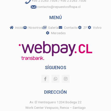
+56 2 3263 7504 / +56 2 3263 7506
contacto@repuestosfhspa.cl
MENÚ
Inicio
Nosotros
Galería
Contacto
ZF
Volvo
Mercedes
SÍGUENOS
F
W
I
a
h
n
c
a
s
e
t
t
DIRECCIÓN
b
s
a
o
a
g
o
p
r
Av. El Ventisquero 1204 Bodega 22
k
p
a
Work Center Vespucio, Renca – Santiago
-
m