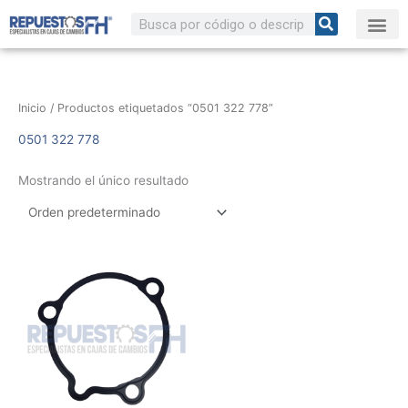
Ir
Buscar
al
contenido
Inicio
/ Productos etiquetados “0501 322 778”
0501 322 778
Mostrando el único resultado