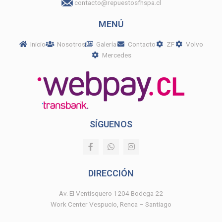
contacto@repuestosfhspa.cl
MENÚ
Inicio
Nosotros
Galería
Contacto
ZF
Volvo
Mercedes
SÍGUENOS
F
W
I
a
h
n
c
a
s
e
t
t
DIRECCIÓN
b
s
a
o
a
g
o
p
r
Av. El Ventisquero 1204 Bodega 22
k
p
a
Work Center Vespucio, Renca – Santiago
-
m
f