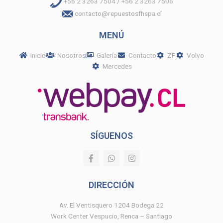
+56 2 3263 7504 / +56 2 3263 7506
contacto@repuestosfhspa.cl
MENÚ
Inicio
Nosotros
Galería
Contacto
ZF
Volvo
Mercedes
SÍGUENOS
F
W
I
a
h
n
c
a
s
e
t
t
DIRECCIÓN
b
s
a
o
a
g
o
p
r
Av. El Ventisquero 1204 Bodega 22
k
p
a
Work Center Vespucio, Renca – Santiago
-
m