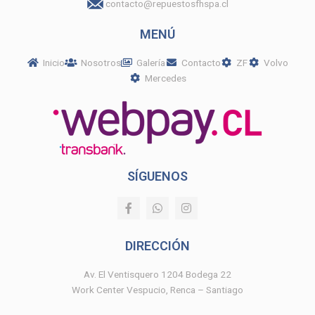
contacto@repuestosfhspa.cl
MENÚ
Inicio
Nosotros
Galería
Contacto
ZF
Volvo
Mercedes
SÍGUENOS
F
W
I
a
h
n
c
a
s
e
t
t
DIRECCIÓN
b
s
a
o
a
g
o
p
r
Av. El Ventisquero 1204 Bodega 22
k
p
a
Work Center Vespucio, Renca – Santiago
-
m
f