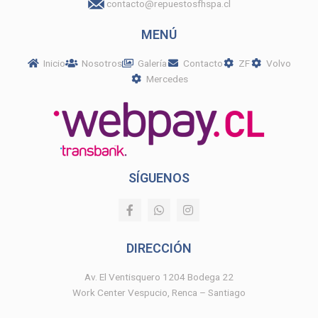
contacto@repuestosfhspa.cl
MENÚ
Inicio
Nosotros
Galería
Contacto
ZF
Volvo
Mercedes
SÍGUENOS
F
W
I
a
h
n
c
a
s
e
t
t
DIRECCIÓN
b
s
a
o
a
g
o
p
r
Av. El Ventisquero 1204 Bodega 22
k
p
a
Work Center Vespucio, Renca – Santiago
-
m
f