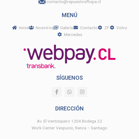
contacto@repuestosfhspa.cl
MENÚ
Inicio
Nosotros
Galería
Contacto
ZF
Volvo
Mercedes
SÍGUENOS
F
W
I
a
h
n
c
a
s
e
t
t
DIRECCIÓN
b
s
a
o
a
g
o
p
r
Av. El Ventisquero 1204 Bodega 22
k
p
a
Work Center Vespucio, Renca – Santiago
-
m
f