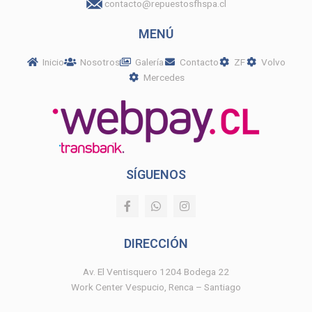
contacto@repuestosfhspa.cl
MENÚ
Inicio
Nosotros
Galería
Contacto
ZF
Volvo
Mercedes
SÍGUENOS
F
W
I
a
h
n
c
a
s
e
t
t
DIRECCIÓN
b
s
a
o
a
g
o
p
r
Av. El Ventisquero 1204 Bodega 22
k
p
a
Work Center Vespucio, Renca – Santiago
-
m
f