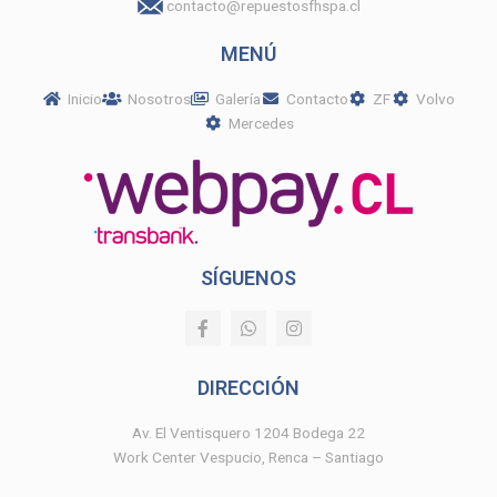
contacto@repuestosfhspa.cl
MENÚ
Inicio
Nosotros
Galería
Contacto
ZF
Volvo
Mercedes
SÍGUENOS
F
W
I
a
h
n
c
a
s
e
t
t
DIRECCIÓN
b
s
a
o
a
g
o
p
r
Av. El Ventisquero 1204 Bodega 22
k
p
a
Work Center Vespucio, Renca – Santiago
-
m
f