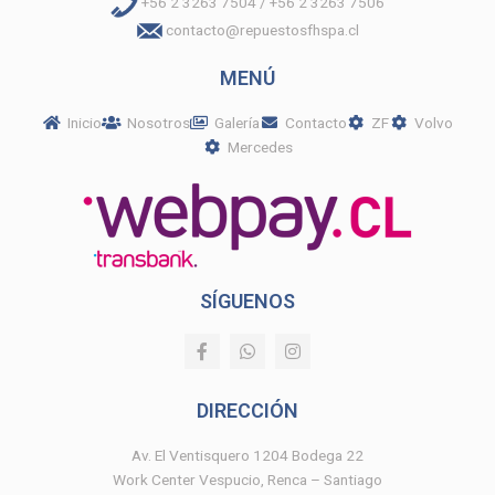
+56 2 3263 7504 / +56 2 3263 7506
contacto@repuestosfhspa.cl
MENÚ
Inicio
Nosotros
Galería
Contacto
ZF
Volvo
Mercedes
SÍGUENOS
F
W
I
a
h
n
c
a
s
e
t
t
DIRECCIÓN
b
s
a
o
a
g
o
p
r
Av. El Ventisquero 1204 Bodega 22
k
p
a
Work Center Vespucio, Renca – Santiago
-
m