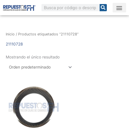
Ir
Buscar
al
contenido
Inicio
/ Productos etiquetados “21110728”
21110728
Mostrando el único resultado