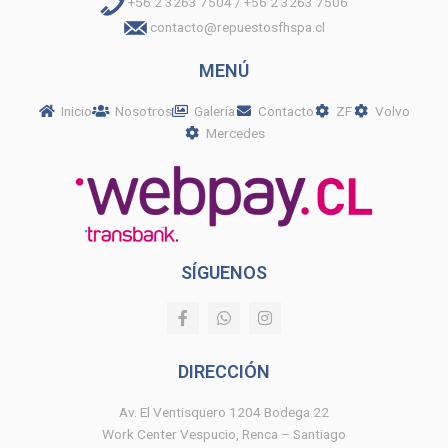
+56 2 3263 7504 / +56 2 3263 7506
contacto@repuestosfhspa.cl
MENÚ
Inicio
Nosotros
Galería
Contacto
ZF
Volvo
Mercedes
SÍGUENOS
F
W
I
a
h
n
c
a
s
e
t
t
DIRECCIÓN
b
s
a
o
a
g
o
p
r
Av. El Ventisquero 1204 Bodega 22
k
p
a
Work Center Vespucio, Renca – Santiago
-
m