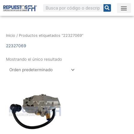
Ir
Buscar
al
contenido
Inicio
/ Productos etiquetados “22327069”
22327069
Mostrando el único resultado