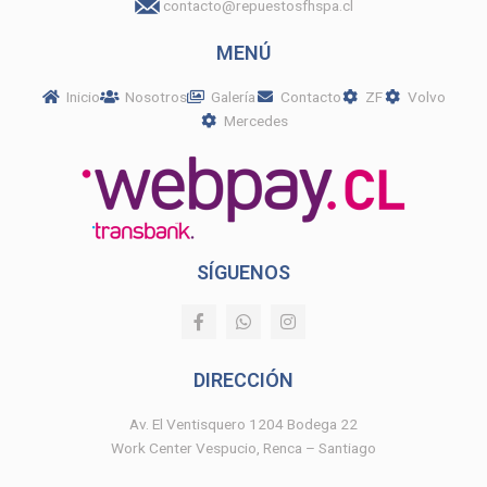
contacto@repuestosfhspa.cl
MENÚ
Inicio
Nosotros
Galería
Contacto
ZF
Volvo
Mercedes
SÍGUENOS
F
W
I
a
h
n
c
a
s
e
t
t
DIRECCIÓN
b
s
a
o
a
g
o
p
r
Av. El Ventisquero 1204 Bodega 22
k
p
a
Work Center Vespucio, Renca – Santiago
-
m
f