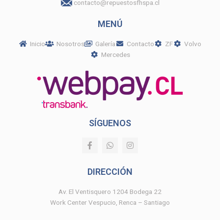
contacto@repuestosfhspa.cl
MENÚ
Inicio
Nosotros
Galería
Contacto
ZF
Volvo
Mercedes
SÍGUENOS
F
W
I
a
h
n
c
a
s
e
t
t
DIRECCIÓN
b
s
a
o
a
g
o
p
r
Av. El Ventisquero 1204 Bodega 22
k
p
a
Work Center Vespucio, Renca – Santiago
-
m
f