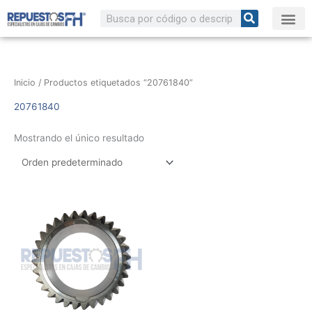
Ir
Buscar
al
contenido
Inicio
/ Productos etiquetados “20761840”
20761840
Mostrando el único resultado