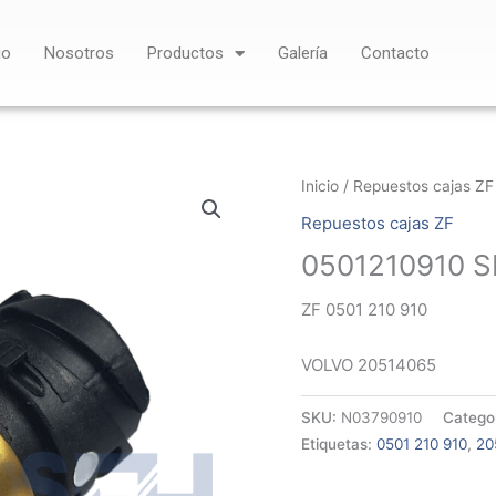
io
Nosotros
Productos
Galería
Contacto
Inicio
/
Repuestos cajas ZF
Repuestos cajas ZF
0501210910 
ZF 0501 210 910
VOLVO 20514065
SKU:
N03790910
Catego
Etiquetas:
0501 210 910
,
20