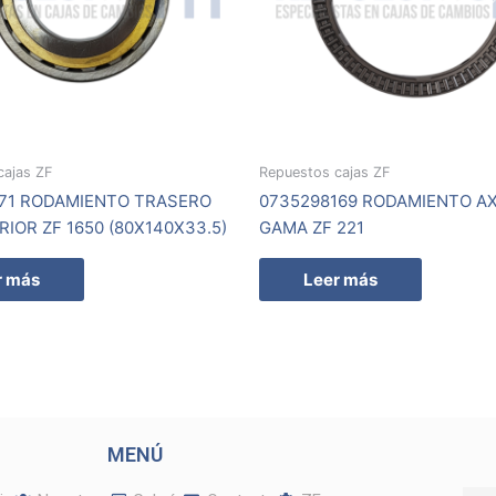
cajas ZF
Repuestos cajas ZF
471 RODAMIENTO TRASERO
0735298169 RODAMIENTO AX
RIOR ZF 1650 (80X140X33.5)
GAMA ZF 221
r más
Leer más
MENÚ