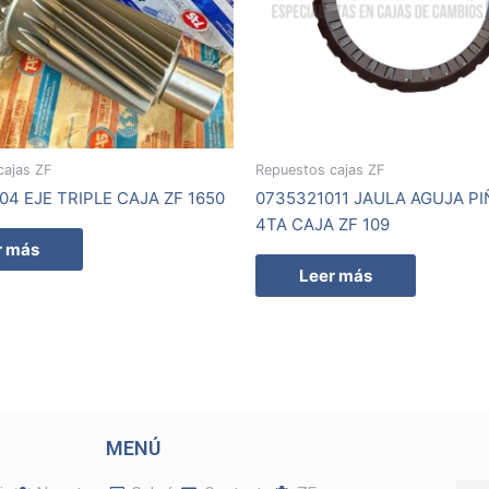
cajas ZF
Repuestos cajas ZF
04 EJE TRIPLE CAJA ZF 1650
0735321011 JAULA AGUJA P
4TA CAJA ZF 109
r más
Leer más
MENÚ