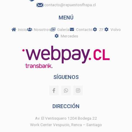
contacto@repuestosfhspa.cl
MENÚ
Inicio
Nosotros
Galería
Contacto
ZF
Volvo
Mercedes
SÍGUENOS
F
W
I
a
h
n
c
a
s
e
t
t
DIRECCIÓN
b
s
a
o
a
g
o
p
r
Av. El Ventisquero 1204 Bodega 22
k
p
a
Work Center Vespucio, Renca – Santiago
-
m
f