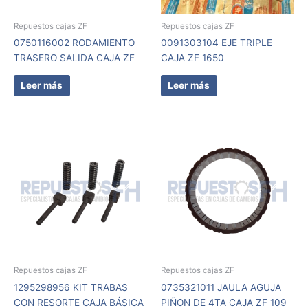
Repuestos cajas ZF
Repuestos cajas ZF
0750116002 RODAMIENTO
0091303104 EJE TRIPLE
TRASERO SALIDA CAJA ZF
CAJA ZF 1650
Leer más
Leer más
Repuestos cajas ZF
Repuestos cajas ZF
1295298956 KIT TRABAS
0735321011 JAULA AGUJA
CON RESORTE CAJA BÁSICA
PIÑON DE 4TA CAJA ZF 109