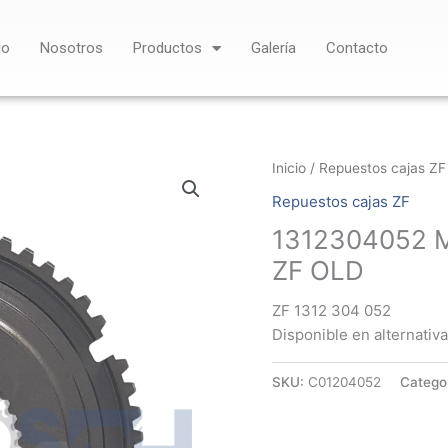
io
Nosotros
Productos
Galería
Contacto
Inicio
/
Repuestos cajas ZF
Repuestos cajas ZF
1312304052 
ZF OLD
ZF 1312 304 052
Disponible en alternativa 
SKU:
C01204052
Catego