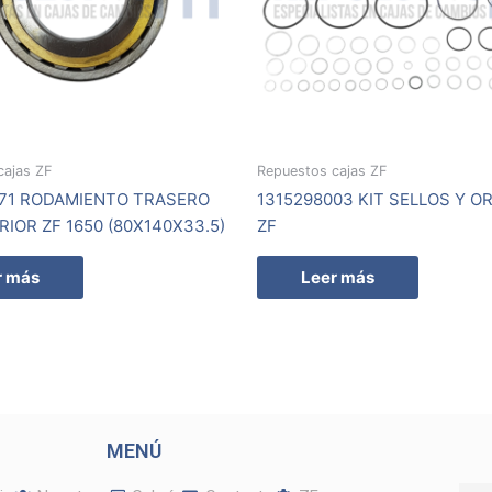
cajas ZF
Repuestos cajas ZF
471 RODAMIENTO TRASERO
1315298003 KIT SELLOS Y O
RIOR ZF 1650 (80X140X33.5)
ZF
r más
Leer más
MENÚ