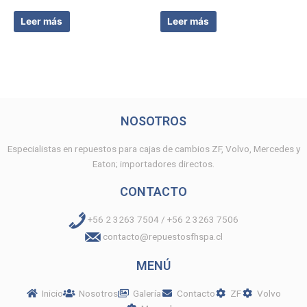
Leer más
Leer más
NOSOTROS
Especialistas en repuestos para cajas de cambios ZF, Volvo, Mercedes y
Eaton; importadores directos.
CONTACTO
+56 2 3263 7504 / +56 2 3263 7506
contacto@repuestosfhspa.cl
MENÚ
Inicio
Nosotros
Galería
Contacto
ZF
Volvo