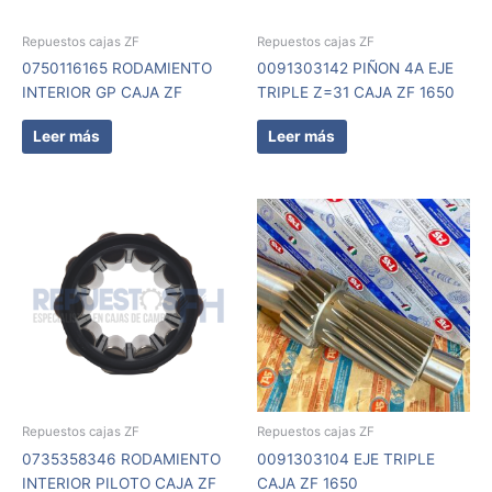
Repuestos cajas ZF
Repuestos cajas ZF
0750116165 RODAMIENTO
0091303142 PIÑON 4A EJE
INTERIOR GP CAJA ZF
TRIPLE Z=31 CAJA ZF 1650
Leer más
Leer más
Repuestos cajas ZF
Repuestos cajas ZF
0735358346 RODAMIENTO
0091303104 EJE TRIPLE
INTERIOR PILOTO CAJA ZF
CAJA ZF 1650