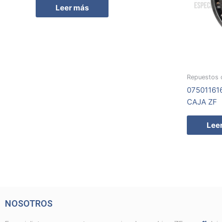
Leer más
Repuestos 
07501161
CAJA ZF
Lee
NOSOTROS