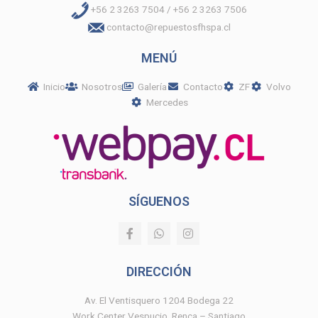
+56 2 3263 7504 / +56 2 3263 7506
contacto@repuestosfhspa.cl
MENÚ
Inicio
Nosotros
Galería
Contacto
ZF
Volvo
Mercedes
SÍGUENOS
F
W
I
a
h
n
c
a
s
e
t
t
DIRECCIÓN
b
s
a
o
a
g
o
p
r
Av. El Ventisquero 1204 Bodega 22
k
p
a
Work Center Vespucio, Renca – Santiago
-
m