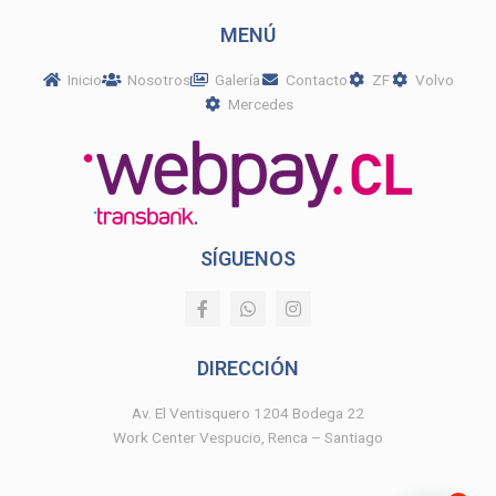
MENÚ
Inicio
Nosotros
Galería
Contacto
ZF
Volvo
Mercedes
SÍGUENOS
F
W
I
a
h
n
c
a
s
e
t
t
DIRECCIÓN
b
s
a
o
a
g
o
p
r
Av. El Ventisquero 1204 Bodega 22
k
p
a
Work Center Vespucio, Renca – Santiago
-
m
f