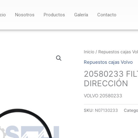
icio
Nosotros
Productos
Galería
Contacto
Inicio
/
Repuestos cajas Vo
Repuestos cajas Volvo
20580233 FI
DIRECCIÓN
VOLVO 20580233
SKU:
N07130233
Catego