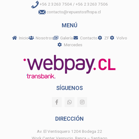
+56 2 3263 7504 / +56 2 3263 7506
contacto@repuestosfhspa.cl
MENÚ
Inicio
Nosotros
Galería
Contacto
ZF
Volvo
Mercedes
SÍGUENOS
F
W
I
a
h
n
c
a
s
e
t
t
DIRECCIÓN
b
s
a
o
a
g
o
p
r
Av. El Ventisquero 1204 Bodega 22
k
p
a
Work Center Vespucio, Renca – Santiago
-
m