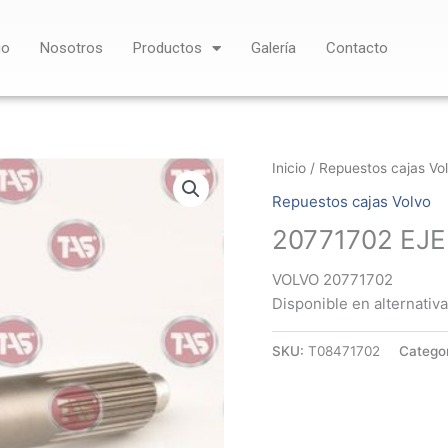
io
Nosotros
Productos
Galería
Contacto
Inicio
/
Repuestos cajas Vo
Repuestos cajas Volvo
20771702 EJE
VOLVO 20771702
Disponible en alternativa
SKU:
T08471702
Catego