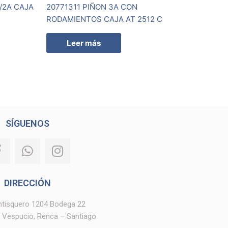
/2A CAJA
20771311 PIÑON 3A CON
RODAMIENTOS CAJA AT 2512 C
Leer más
SÍGUENOS
F
W
I
a
h
n
c
a
s
e
t
t
DIRECCIÓN
b
s
a
entisquero 1204 Bodega 22
o
a
g
 Vespucio, Renca – Santiago
o
p
r