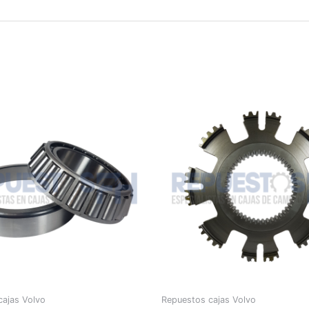
cajas Volvo
Repuestos cajas Volvo