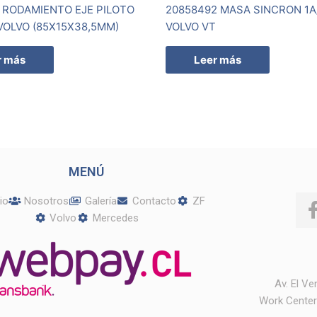
 RODAMIENTO EJE PILOTO
20858492 MASA SINCRON 1A
VOLVO (85X15X38,5MM)
VOLVO VT
r más
Leer más
MENÚ
cio
Nosotros
Galería
Contacto
ZF
Volvo
Mercedes
Av. El V
Work Center