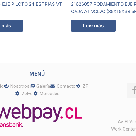
 EJE PILOTO 24 ESTRIAS VT
21626057 RODAMIENTO EJE 
CAJA AT VOLVO (85X15X38,5
r más
Leer más
MENÚ
cio
Nosotros
Galería
Contacto
ZF
Volvo
Mercedes
Av. El V
Work Center