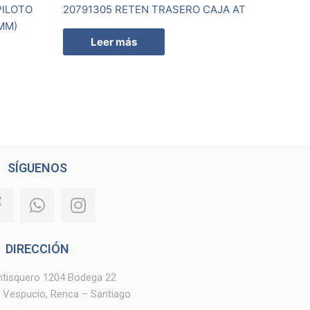
PILOTO
20791305 RETEN TRASERO CAJA AT
MM)
Leer más
SÍGUENOS
F
W
I
a
h
n
c
a
s
e
t
t
DIRECCIÓN
b
s
a
entisquero 1204 Bodega 22
o
a
g
 Vespucio, Renca – Santiago
o
p
r