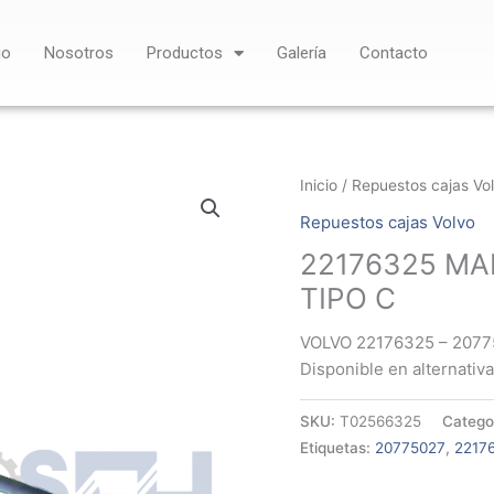
io
Nosotros
Productos
Galería
Contacto
Inicio
/
Repuestos cajas Vo
Repuestos cajas Volvo
22176325 MA
TIPO C
VOLVO 22176325 – 207
Disponible en alternativa
SKU:
T02566325
Catego
Etiquetas:
20775027
,
2217