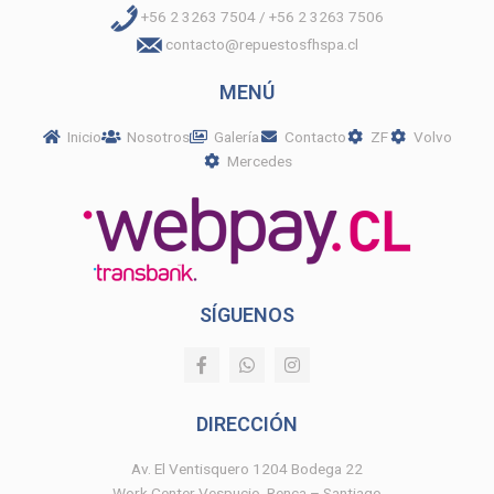
+56 2 3263 7504 / +56 2 3263 7506
contacto@repuestosfhspa.cl
MENÚ
Inicio
Nosotros
Galería
Contacto
ZF
Volvo
Mercedes
SÍGUENOS
F
W
I
a
h
n
c
a
s
e
t
t
DIRECCIÓN
b
s
a
o
a
g
o
p
r
Av. El Ventisquero 1204 Bodega 22
k
p
a
Work Center Vespucio, Renca – Santiago