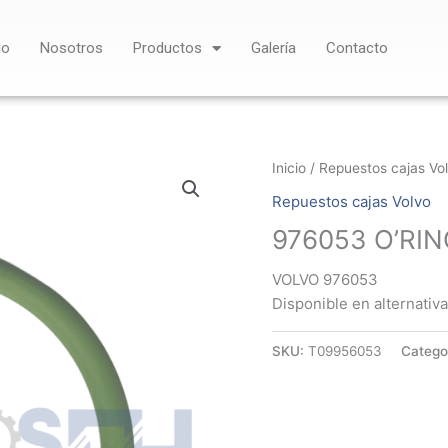
io
Nosotros
Productos
Galería
Contacto
Inicio
/
Repuestos cajas Vo
Repuestos cajas Volvo
976053 O’RI
VOLVO 976053
Disponible en alternativa
SKU:
T09956053
Catego