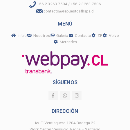
+56 2 3263 7504 / +56 2 3263 7506
contacto@repuestosfhspa.cl
MENÚ
Inicio
Nosotros
Galería
Contacto
ZF
Volvo
Mercedes
SÍGUENOS
F
W
I
a
h
n
c
a
s
e
t
t
DIRECCIÓN
b
s
a
o
a
g
o
p
r
Av. El Ventisquero 1204 Bodega 22
k
p
a
Work Center Vespucio, Renca – Santiago
-
m